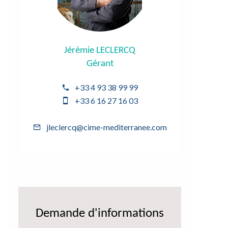
Jérémie LECLERCQ
Gérant
+33 4 93 38 99 99
+33 6 16 27 16 03
jleclercq@cime-mediterranee.com
Demande d'informations