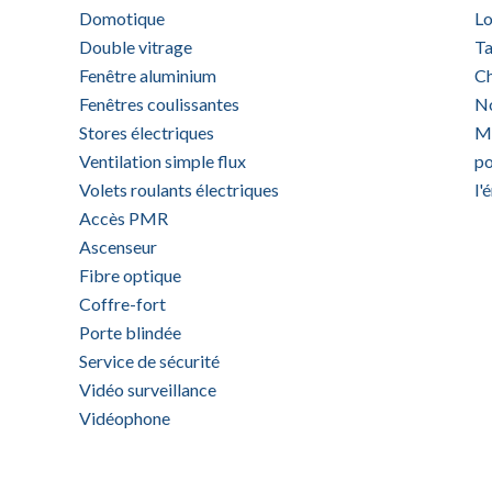
Domotique
Lo
Double vitrage
Ta
Fenêtre aluminium
Ch
Fenêtres coulissantes
No
Stores électriques
Mo
Ventilation simple flux
po
Volets roulants électriques
l'
Accès PMR
Ascenseur
Fibre optique
Coffre-fort
Porte blindée
Service de sécurité
Vidéo surveillance
Vidéophone