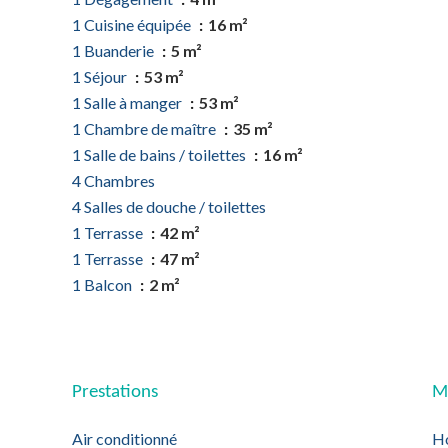
1 Cuisine équipée
16 m²
1 Buanderie
5 m²
1 Séjour
53 m²
1 Salle à manger
53 m²
1 Chambre de maître
35 m²
1 Salle de bains / toilettes
16 m²
4 Chambres
4 Salles de douche / toilettes
1 Terrasse
42 m²
1 Terrasse
47 m²
1 Balcon
2 m²
Prestations
Me
Air conditionné
Ho