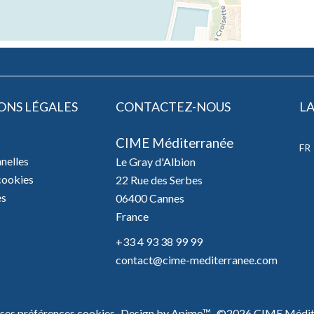
ONS LÉGALES
CONTACTEZ-NOUS
L
CIME Méditerranée
FR
nelles
Le Gray d'Albion
 cookies
22 Rue des Serbes
es
06400
Cannes
France
+33 4 93 38 99 99
contact@cime-mediterranee.com
ses préférences cookies
Design by
Apimo™
©2026 CIME Médit