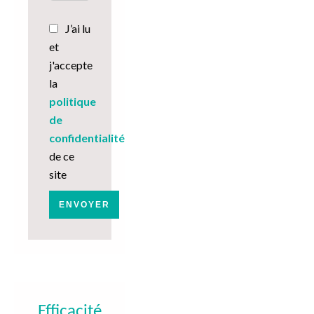
J’ai lu
et
j'accepte
la
politique
de
confidentialité
de ce
site
ENVOYER
Efficacité